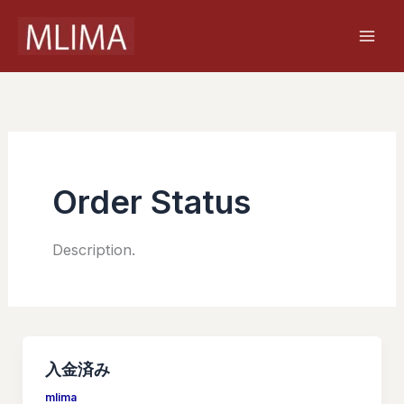
内
容
を
ス
キ
ッ
プ
Order Status
Description.
入金済み
mlima